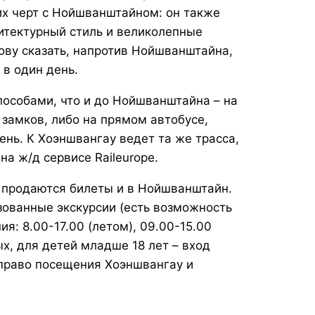
х черт с Нойшванштайном: он также
итектурный стиль и великолепные
ову сказать, напротив Нойшванштайна,
в один день.
особами, что и до Нойшванштайна – на
 замков, либо на прямом автобусе,
ень. К Хоэншвангау ведет та же трасса,
на ж/д сервисе
Raileurope.
е продаются билеты и в Нойшванштайн.
зованные экскурсии (есть возможность
я: 8.00-17.00 (летом), 09.00-15.00
ых, для детей младше 18 лет – вход
право посещения Хоэншвангау и