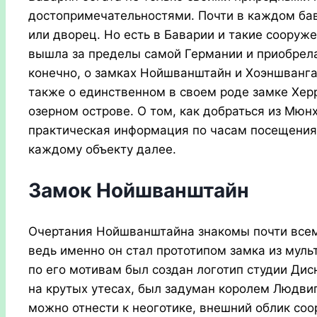
достопримечательностями. Почти в каждом бав
или дворец. Но есть в Баварии и такие сооруж
вышла за пределы самой Германии и приобрела
конечно, о замках Нойшванштайн и Хоэншванга
также о единственном в своем роде замке Хер
озерном острове. О том, как добраться из Мюнх
практическая информация по часам посещения 
каждому объекту далее.
Замок Нойшванштайн
Очертания Нойшванштайна знакомы почти всем 
ведь именно он стал прототипом замка из муль
по его мотивам был создан логотип студии Ди
на крутых утесах, был задуман королем Людвиго
можно отнести к неоготике, внешний облик со