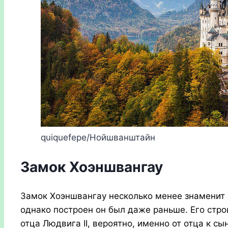
quiquefepe/Нойшванштайн
Замок Хоэншвангау
Замок Хоэншвангау несколько менее знаменит 
однако построен он был даже раньше. Его стро
отца Людвига II, вероятно, именно от отца к с