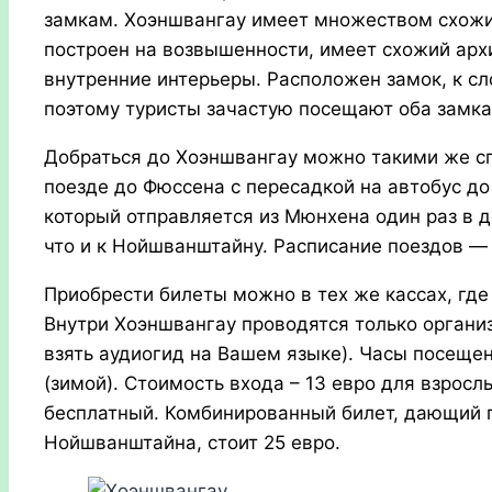
замкам. Хоэншвангау имеет множеством схожи
построен на возвышенности, имеет схожий арх
внутренние интерьеры. Расположен замок, к сл
поэтому туристы зачастую посещают оба замка 
Добраться до Хоэншвангау можно такими же сп
поезде до Фюссена с пересадкой на автобус до
который отправляется из Мюнхена один раз в д
что и к Нойшванштайну. Расписание поездов —
Приобрести билеты можно в тех же кассах, гд
Внутри Хоэншвангау проводятся только органи
взять аудиогид на Вашем языке). Часы посещени
(зимой). Стоимость входа – 13 евро для взросл
бесплатный. Комбинированный билет, дающий 
Нойшванштайна, стоит 25 евро.