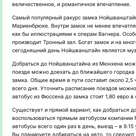
величественное, и романтичное впечатление.
Самый популярный ракурс замка Нойшванштайн 
Мариенбрюке. Внутри замок не менее впечатля
как бы иллюстрациями к операм Вагнера. Особ
производит Тронный зал. Богат замок и на мно
сегодняшний день Нойшванштайн является муз
Добраться до Нойшванштайна из Мюнхена можн
поезде можно доехать до ближайшего городка 
замка. Общее время в пути составит около 2,5
всего дня. Уточнить расписание поездов можн
автобус из Фюссена до замка стоит 1,80 евро в 
Существует и прямой вариант, как добраться 
воспользоваться прямым автобусом компании F
автобусы всего один раз в день, выезд – в 9.15 
Вы планируете добираться на авто, то следуют