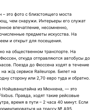
– это фото с близстоящего моста
ющ, чем снаружи. Интерьеры его служат
енное впечатление, несомненно,
гочисленные предметы искусства. На
еем и открыт для посещения.
о на общественном транспорте. На
Фюссен, откуда отправляются автобусы до
 часов. Поезда до Фюссена ходят в течение
о
на ж/д сервисе
Raileurope
.
Билет на
одну сторону или 2,70 евро туда и обратно.
до Нойшванштайна из Мюнхена, — это
lixbus
.
Правда, ходят такие рейсовые
утра, время в пути – 2 часа 40 минут. Если
 ориентироваться на трассу № A95,