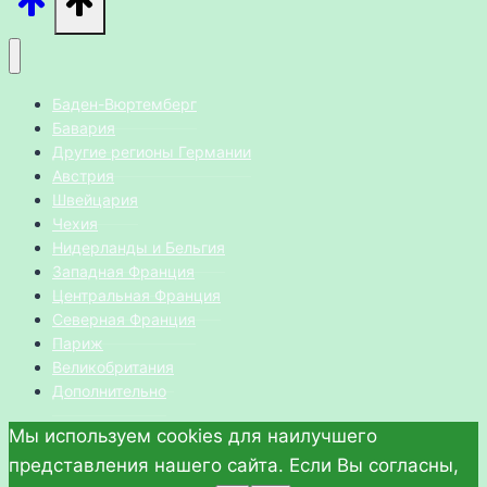
Баден-Вюртемберг
Бавария
Другие регионы Германии
Австрия
Швейцария
Чехия
Нидерланды и Бельгия
Западная Франция
Центральная Франция
Северная Франция
Париж
Великобритания
Дополнительно
Мы используем cookies для наилучшего
представления нашего сайта. Если Вы согласны,