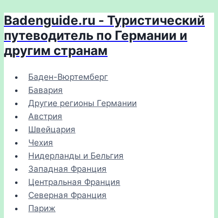
Badenguide.ru - Туристический
Перейти
к
путеводитель по Германии и
содержимому
другим странам
Баден-Вюртемберг
Бавария
Другие регионы Германии
Австрия
Швейцария
Чехия
Нидерланды и Бельгия
Западная Франция
Центральная Франция
Северная Франция
Париж