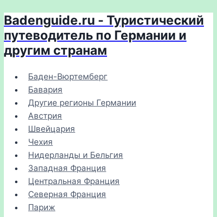
Badenguide.ru - Туристический
Перейти
к
путеводитель по Германии и
содержимому
другим странам
Баден-Вюртемберг
Бавария
Другие регионы Германии
Австрия
Швейцария
Чехия
Нидерланды и Бельгия
Западная Франция
Центральная Франция
Северная Франция
Париж