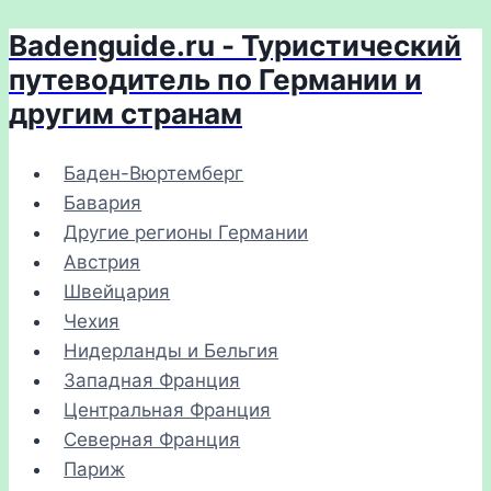
Badenguide.ru - Туристический
Перейти
к
путеводитель по Германии и
содержимому
другим странам
Баден-Вюртемберг
Бавария
Другие регионы Германии
Австрия
Швейцария
Чехия
Нидерланды и Бельгия
Западная Франция
Центральная Франция
Северная Франция
Париж