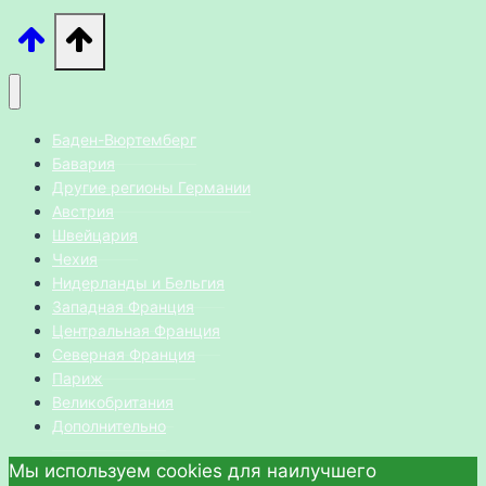
Баден-Вюртемберг
Бавария
Другие регионы Германии
Австрия
Швейцария
Чехия
Нидерланды и Бельгия
Западная Франция
Центральная Франция
Северная Франция
Париж
Великобритания
Дополнительно
Мы используем cookies для наилучшего