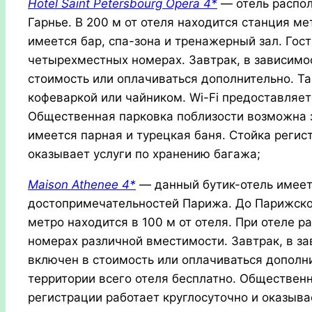
Hotel
Saint
Petersbourg
Opera 4*
— отель распол
Гарнье. В 200 м от отеля находится станция мет
имеется бар, спа-зона и тренажерный зал. Гост
четырехместных номерах. Завтрак, в зависимо
стоимость или оплачиваться дополнительно. Т
кофеваркой или чайником. Wi-Fi предоставляет
Общественная парковка поблизости возможна з
имеется парная и турецкая баня. Стойка регис
оказывает услуги по хранению багажа;
Maison
Athenee 4*
— данный бутик-отель имеет
достопримечательностей Парижа. До Парижской
метро находится в 100 м от отеля. При отеле 
номерах различной вместимости. Завтрак, в за
включен в стоимость или оплачиваться дополни
территории всего отеля бесплатно. Общественн
регистрации работает круглосуточно и оказыва