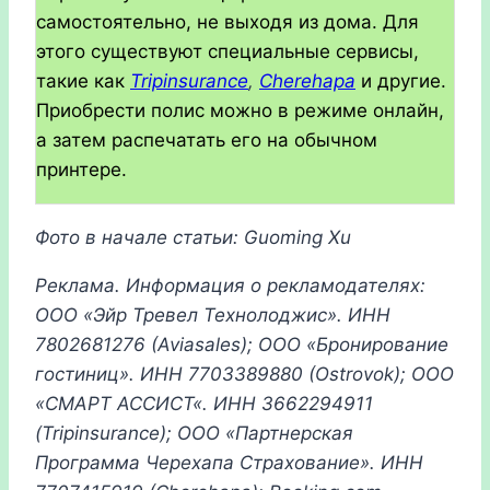
самостоятельно, не выходя из дома. Для
этого существуют специальные сервисы,
такие как
Tripinsurance
,
Cherehapa
и другие.
Приобрести полис можно в режиме онлайн,
а затем распечатать его на обычном
принтере.
Фото в начале статьи: Guoming Xu
Реклама. Информация о рекламодателях:
ООО «Эйр Тревел Технолоджис». ИНН
7802681276 (Aviasales); ООО «Бронирование
гостиниц». ИНН
7703389880 (Ostrovok);
ООО
«
СМАРТ
АССИСТ
«.
ИНН
3662294911
(Tripinsurance);
ООО
«
Партнерская
Программа
Черехапа
Страхование
».
ИНН