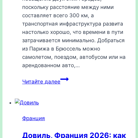
поскольку расстояние между ними
составляет всего 300 км, а
транспортная инфраструктура развита
настолько хорошо, что времени в пути
затрачивается минимально. Добраться
из Парижа в Брюссель можно
самолетом, поездом, автобусом или на
арендованном авто,…
Как
Читайте далее
добраться
из
Парижа
в
Франция
Брюссель
2026:
Довиль, Франция 2026: как
все