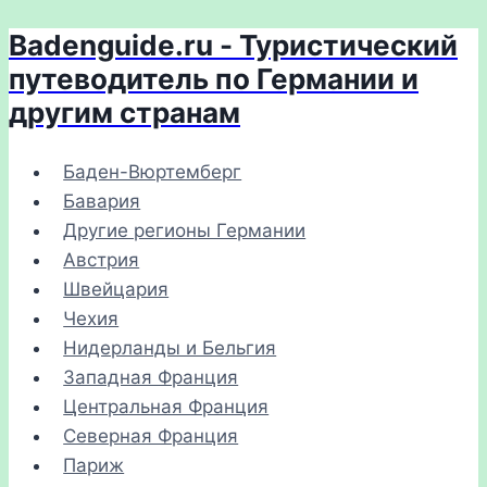
Badenguide.ru - Туристический
Перейти
к
путеводитель по Германии и
содержимому
другим странам
Баден-Вюртемберг
Бавария
Другие регионы Германии
Австрия
Швейцария
Чехия
Нидерланды и Бельгия
Западная Франция
Центральная Франция
Северная Франция
Париж