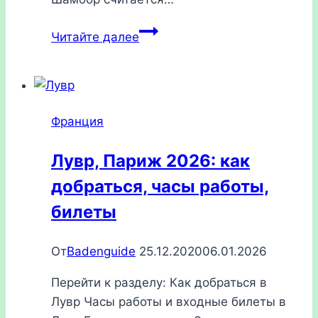
Шамбор,
Читайте далее
Франция
2026:
как
добраться,
Франция
отели,
достопримечательности
Лувр, Париж 2026: как
добраться, часы работы,
билеты
От
Badenguide
25.12.2020
06.01.2026
Перейти к разделу: Как добраться в
Лувр Часы работы и входные билеты в