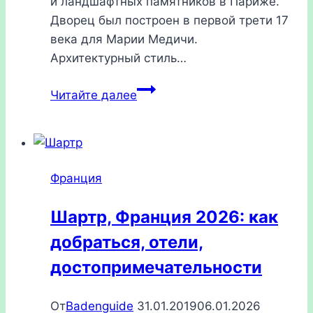
и ландшафтных памятников в Париже.
Дворец был построен в первой трети 17
века для Марии Медичи.
Архитектурный стиль…
Люксембургский
Читайте далее
дворец
в
Париже
2026:
Франция
как
добраться,
Шартр, Франция 2026: как
режим
добраться, отели,
работы,
билеты
достопримечательности
От
Badenguide
31.01.2019
06.01.2026