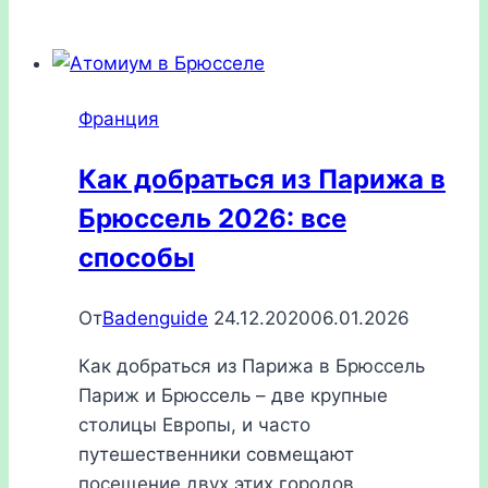
Франция
2026:
как
добраться,
Франция
отели,
достопримечательности
Как добраться из Парижа в
Брюссель 2026: все
способы
От
Badenguide
24.12.2020
06.01.2026
Как добраться из Парижа в Брюссель
Париж и Брюссель – две крупные
столицы Европы, и часто
путешественники совмещают
посещение двух этих городов,