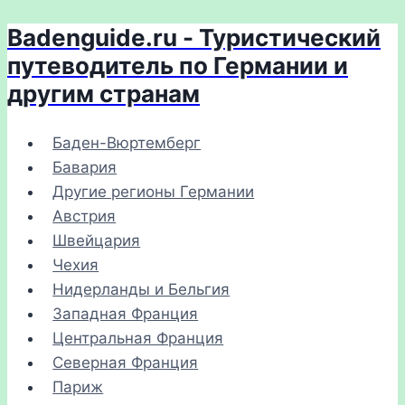
Badenguide.ru - Туристический
Перейти
к
путеводитель по Германии и
содержимому
другим странам
Баден-Вюртемберг
Бавария
Другие регионы Германии
Австрия
Швейцария
Чехия
Нидерланды и Бельгия
Западная Франция
Центральная Франция
Северная Франция
Париж