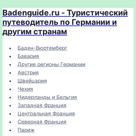
Badenguide.ru - Туристический
Перейти
к
путеводитель по Германии и
содержимому
другим странам
Баден-Вюртемберг
Бавария
Другие регионы Германии
Австрия
Швейцария
Чехия
Нидерланды и Бельгия
Западная Франция
Центральная Франция
Северная Франция
Париж