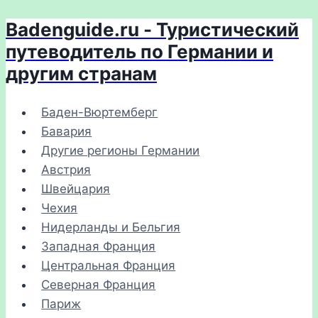
Badenguide.ru - Туристический
Перейти
к
путеводитель по Германии и
содержимому
другим странам
Баден-Вюртемберг
Бавария
Другие регионы Германии
Австрия
Швейцария
Чехия
Нидерланды и Бельгия
Западная Франция
Центральная Франция
Северная Франция
Париж