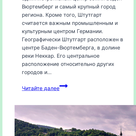
Вюртемберг и самый крупный город
региона. Кроме того, Штутгарт
считается важным промышленным и
культурным центром Германии.
Географически Штутгарт расположен в
центре Баден-Вюртемберга, в долине
реки Неккар. Его центральное
расположение относительно других
городов и…
Штутгарт,
Читайте далее
Германия
2026:
как
добраться,
достопримечательности,
отели