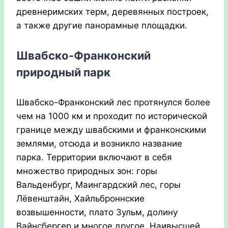
древнеримских терм, деревянных построек,
а также другие панорамные площадки.
Швабско-Франконский
природный парк
Швабско-Франконский лес протянулся более
чем на 1000 км и проходит по исторической
границе между швабскими и франконскими
землями, отсюда и возникло название
парка. Территории включают в себя
множество природных зон: горы
Вальденбург, Маингардский лес, горы
Лёвенштайн, Хайльброннские
возвышенности, плато Зульм, долину
Вайнсбергер и многое другое. Наивысшей