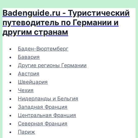
Badenguide.ru - Туристический
Перейти
к
путеводитель по Германии и
содержимому
другим странам
Баден-Вюртемберг
Бавария
Другие регионы Германии
Австрия
Швейцария
Чехия
Нидерланды и Бельгия
Западная Франция
Центральная Франция
Северная Франция
Париж