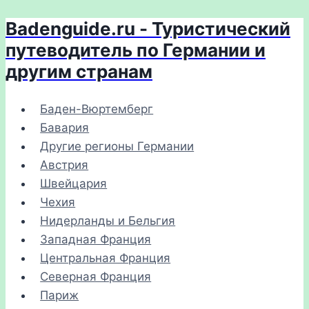
Badenguide.ru - Туристический
Перейти
к
путеводитель по Германии и
содержимому
другим странам
Баден-Вюртемберг
Бавария
Другие регионы Германии
Австрия
Швейцария
Чехия
Нидерланды и Бельгия
Западная Франция
Центральная Франция
Северная Франция
Париж