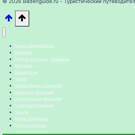
© 2026 Badenguide.ru - Туристический путеводите
Баден-Вюртемберг
Бавария
Другие регионы Германии
Австрия
Швейцария
Чехия
Нидерланды и Бельгия
Западная Франция
Центральная Франция
Северная Франция
Париж
Великобритания
Дополнительно