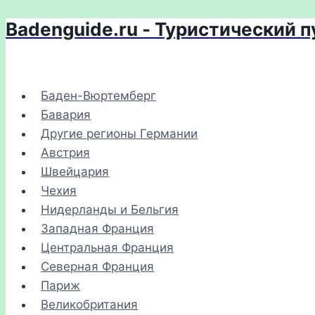
Badenguide.ru - Туристический 
Перейти
к
содержимому
Баден-Вюртемберг
Бавария
Другие регионы Германии
Австрия
Швейцария
Чехия
Нидерланды и Бельгия
Западная Франция
Центральная Франция
Северная Франция
Париж
Великобритания