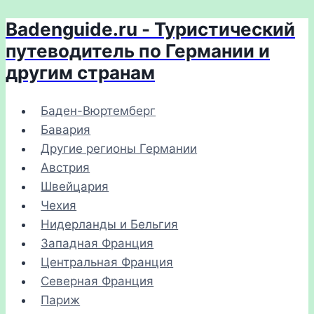
Badenguide.ru - Туристический
Перейти
к
путеводитель по Германии и
содержимому
другим странам
Баден-Вюртемберг
Бавария
Другие регионы Германии
Австрия
Швейцария
Чехия
Нидерланды и Бельгия
Западная Франция
Центральная Франция
Северная Франция
Париж