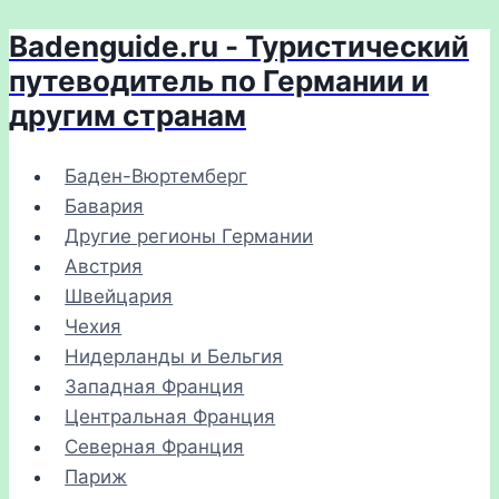
Badenguide.ru - Туристический
Перейти
к
путеводитель по Германии и
содержимому
другим странам
Баден-Вюртемберг
Бавария
Другие регионы Германии
Австрия
Швейцария
Чехия
Нидерланды и Бельгия
Западная Франция
Центральная Франция
Северная Франция
Париж