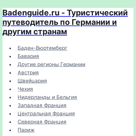
Badenguide.ru - Туристический
Перейти
к
путеводитель по Германии и
содержимому
другим странам
Баден-Вюртемберг
Бавария
Другие регионы Германии
Австрия
Швейцария
Чехия
Нидерланды и Бельгия
Западная Франция
Центральная Франция
Северная Франция
Париж