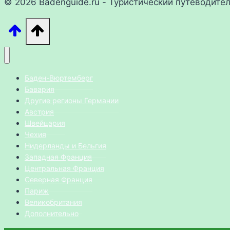
© 2026 Badenguide.ru - Туристический путеводите
Баден-Вюртемберг
Бавария
Другие регионы Германии
Австрия
Швейцария
Чехия
Нидерланды и Бельгия
Западная Франция
Центральная Франция
Северная Франция
Париж
Великобритания
Дополнительно