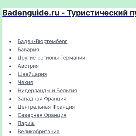
Badenguide.ru - Туристический 
Перейти
к
содержимому
Баден-Вюртемберг
Бавария
Другие регионы Германии
Австрия
Швейцария
Чехия
Нидерланды и Бельгия
Западная Франция
Центральная Франция
Северная Франция
Париж
Великобритания