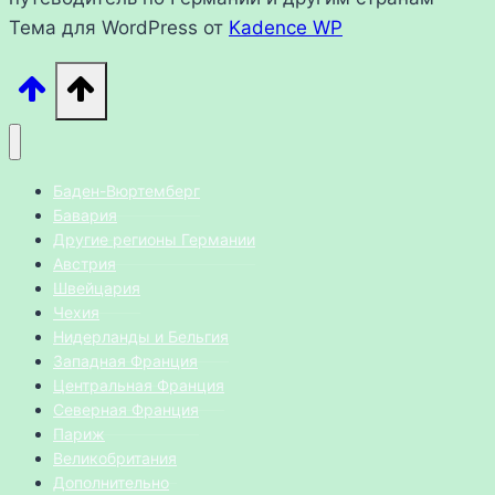
Тема для WordPress от
Kadence WP
Баден-Вюртемберг
Бавария
Другие регионы Германии
Австрия
Швейцария
Чехия
Нидерланды и Бельгия
Западная Франция
Центральная Франция
Северная Франция
Париж
Великобритания
Дополнительно