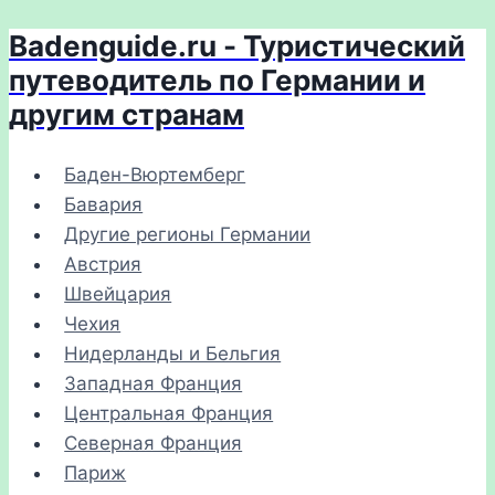
Badenguide.ru - Туристический
Перейти
к
путеводитель по Германии и
содержимому
другим странам
Баден-Вюртемберг
Бавария
Другие регионы Германии
Австрия
Швейцария
Чехия
Нидерланды и Бельгия
Западная Франция
Центральная Франция
Северная Франция
Париж