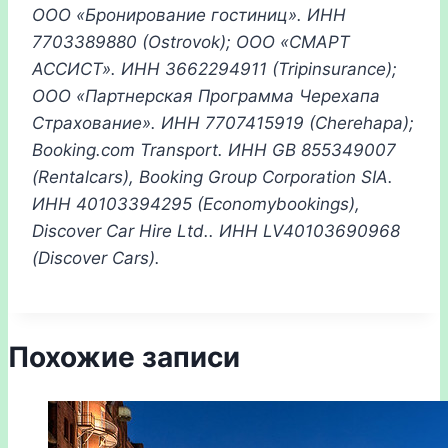
ООО «Бронирование гостиниц». ИНН
7703389880 (Ostrovok); ООО «СМАРТ
АССИСТ». ИНН 3662294911 (Tripinsurance);
ООО «Партнерская
Программа
Черехапа
Страхование». ИНН 7707415919 (Cherehapa);
Booking.com Transport. ИНН
GB 855349007
(Rentalcars), Booking Group Corporation SIA.
ИНН
40103394295 (Economybookings),
Discover Car Hire Ltd..
ИНН
LV40103690968
(Discover Cars)
.
Похожие записи