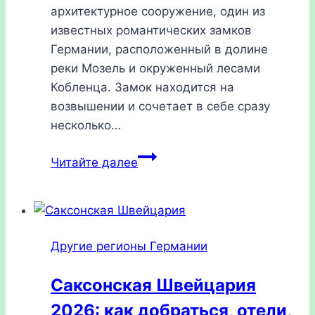
архитектурное сооружение, один из
известных романтических замков
Германии, расположенный в долине
реки Мозель и окруженный лесами
Кобленца. Замок находится на
возвышении и сочетает в себе сразу
несколько…
Замок
Читайте далее
Эльц,
Германия
2026:
как
Другие регионы Германии
добраться,
отели,
Саксонская Швейцария
достопримечательности
2026: как добраться, отели,