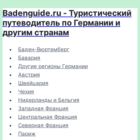
Badenguide.ru - Туристический
Перейти
к
путеводитель по Германии и
содержимому
другим странам
Баден-Вюртемберг
Бавария
Другие регионы Германии
Австрия
Швейцария
Чехия
Нидерланды и Бельгия
Западная Франция
Центральная Франция
Северная Франция
Париж