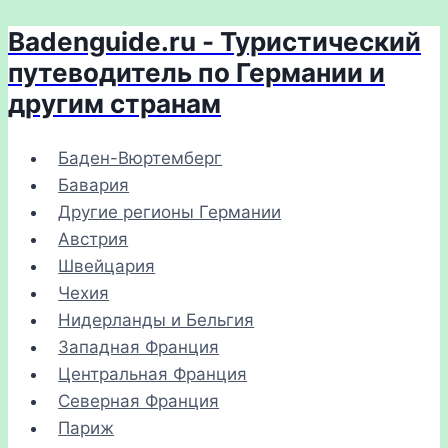
Badenguide.ru - Туристический
Перейти
к
путеводитель по Германии и
содержимому
другим странам
Баден-Вюртемберг
Бавария
Другие регионы Германии
Австрия
Швейцария
Чехия
Нидерланды и Бельгия
Западная Франция
Центральная Франция
Северная Франция
Париж