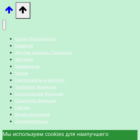
Баден-Вюртемберг
Бавария
Другие регионы Германии
Австрия
Швейцария
Чехия
Нидерланды и Бельгия
Западная Франция
Центральная Франция
Северная Франция
Париж
Великобритания
Дополнительно
Мы используем cookies для наилучшего