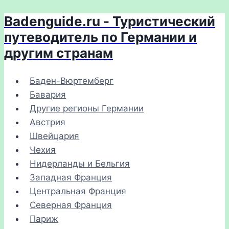
Badenguide.ru - Туристический
Перейти
к
путеводитель по Германии и
содержимому
другим странам
Баден-Вюртемберг
Бавария
Другие регионы Германии
Австрия
Швейцария
Чехия
Нидерланды и Бельгия
Западная Франция
Центральная Франция
Северная Франция
Париж