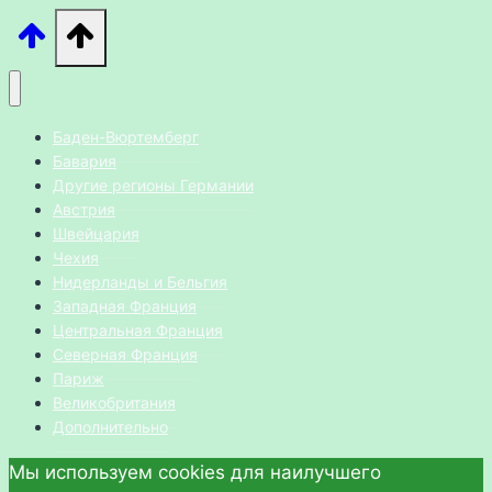
Баден-Вюртемберг
Бавария
Другие регионы Германии
Австрия
Швейцария
Чехия
Нидерланды и Бельгия
Западная Франция
Центральная Франция
Северная Франция
Париж
Великобритания
Дополнительно
Мы используем cookies для наилучшего