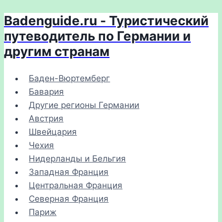
Badenguide.ru - Туристический
Перейти
к
путеводитель по Германии и
содержимому
другим странам
Баден-Вюртемберг
Бавария
Другие регионы Германии
Австрия
Швейцария
Чехия
Нидерланды и Бельгия
Западная Франция
Центральная Франция
Северная Франция
Париж