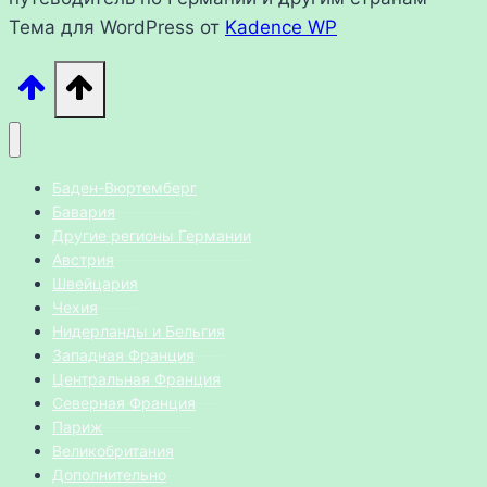
Тема для WordPress от
Kadence WP
Баден-Вюртемберг
Бавария
Другие регионы Германии
Австрия
Швейцария
Чехия
Нидерланды и Бельгия
Западная Франция
Центральная Франция
Северная Франция
Париж
Великобритания
Дополнительно