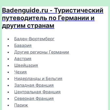
Badenguide.ru - Туристический
Перейти
к
путеводитель по Германии и
содержимому
другим странам
Баден-Вюртемберг
Бавария
Другие регионы Германии
Австрия
Швейцария
Чехия
Нидерланды и Бельгия
Западная Франция
Центральная Франция
Северная Франция
Париж