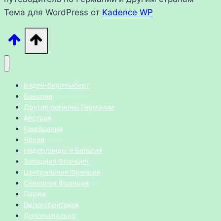
Тема для WordPress от
Kadence WP
Баден-Вюртемберг
Бавария
Другие регионы Германии
Австрия
Швейцария
Чехия
Нидерланды и Бельгия
Западная Франция
Центральная Франция
Северная Франция
Париж
Великобритания
Дополнительно