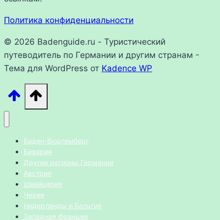
Политика конфиденциальности
© 2026 Badenguide.ru - Туристический
путеводитель по Германии и другим странам -
Тема для WordPress от
Kadence WP
Баден-Вюртемберг
Бавария
Другие регионы Германии
Австрия
Швейцария
Чехия
Нидерланды и Бельгия
Западная Франция