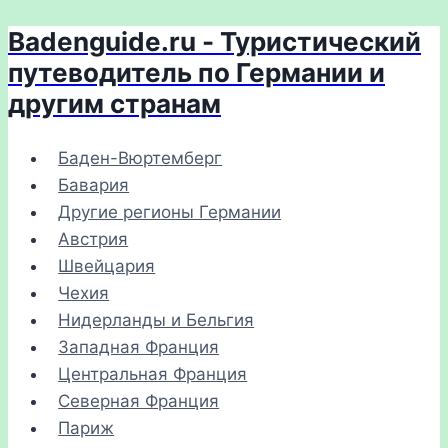
Badenguide.ru - Туристический
Перейти
к
путеводитель по Германии и
содержимому
другим странам
Баден-Вюртемберг
Бавария
Другие регионы Германии
Австрия
Швейцария
Чехия
Нидерланды и Бельгия
Западная Франция
Центральная Франция
Северная Франция
Париж