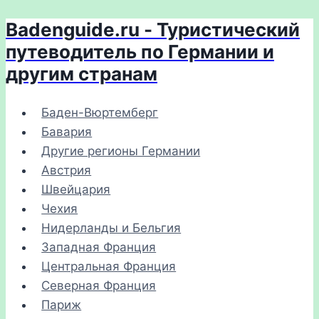
Badenguide.ru - Туристический
Перейти
к
путеводитель по Германии и
содержимому
другим странам
Баден-Вюртемберг
Бавария
Другие регионы Германии
Австрия
Швейцария
Чехия
Нидерланды и Бельгия
Западная Франция
Центральная Франция
Северная Франция
Париж