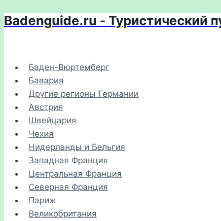
Badenguide.ru - Туристический 
Перейти
к
содержимому
Баден-Вюртемберг
Бавария
Другие регионы Германии
Австрия
Швейцария
Чехия
Нидерланды и Бельгия
Западная Франция
Центральная Франция
Северная Франция
Париж
Великобритания