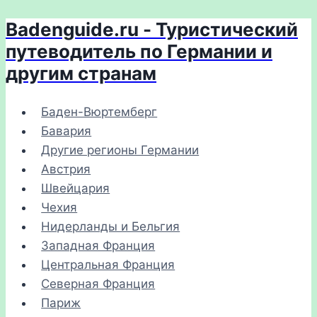
Badenguide.ru - Туристический
Перейти
к
путеводитель по Германии и
содержимому
другим странам
Баден-Вюртемберг
Бавария
Другие регионы Германии
Австрия
Швейцария
Чехия
Нидерланды и Бельгия
Западная Франция
Центральная Франция
Северная Франция
Париж