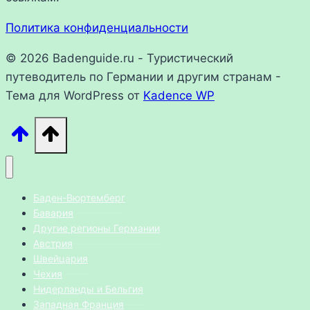
Политика конфиденциальности
© 2026 Badenguide.ru - Туристический
путеводитель по Германии и другим странам -
Тема для WordPress от
Kadence WP
Баден-Вюртемберг
Бавария
Другие регионы Германии
Австрия
Швейцария
Чехия
Нидерланды и Бельгия
Западная Франция