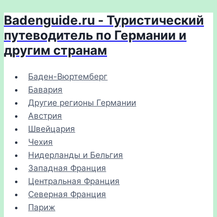
Badenguide.ru - Туристический
Перейти
к
путеводитель по Германии и
содержимому
другим странам
Баден-Вюртемберг
Бавария
Другие регионы Германии
Австрия
Швейцария
Чехия
Нидерланды и Бельгия
Западная Франция
Центральная Франция
Северная Франция
Париж