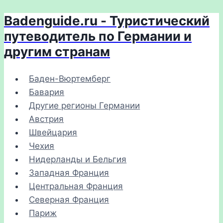
Badenguide.ru - Туристический
Перейти
к
путеводитель по Германии и
содержимому
другим странам
Баден-Вюртемберг
Бавария
Другие регионы Германии
Австрия
Швейцария
Чехия
Нидерланды и Бельгия
Западная Франция
Центральная Франция
Северная Франция
Париж