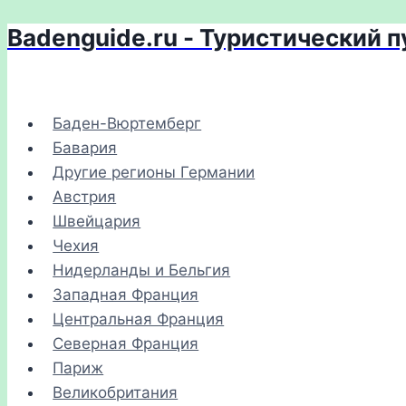
Badenguide.ru - Туристический 
Перейти
к
содержимому
Баден-Вюртемберг
Бавария
Другие регионы Германии
Австрия
Швейцария
Чехия
Нидерланды и Бельгия
Западная Франция
Центральная Франция
Северная Франция
Париж
Великобритания