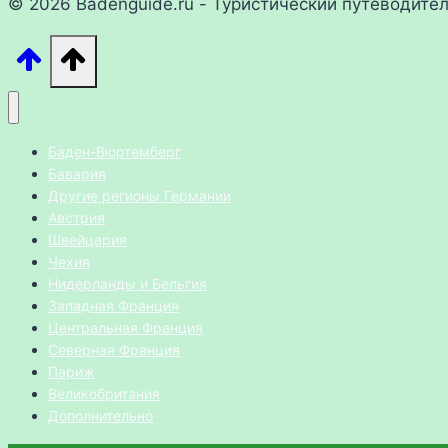
© 2026 Badenguide.ru - Туристический путеводите
Баден-Вюртемберг
Бавария
Другие регионы Германии
Австрия
Швейцария
Чехия
Нидерланды и Бельгия
Западная Франция
Центральная Франция
Северная Франция
Париж
Великобритания
Дополнительно