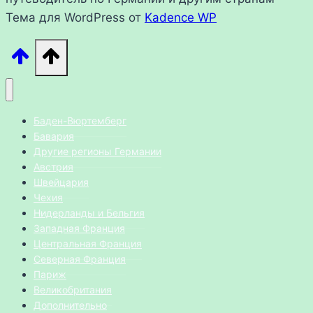
Тема для WordPress от
Kadence WP
Баден-Вюртемберг
Бавария
Другие регионы Германии
Австрия
Швейцария
Чехия
Нидерланды и Бельгия
Западная Франция
Центральная Франция
Северная Франция
Париж
Великобритания
Дополнительно