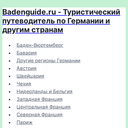
Badenguide.ru - Туристический
Перейти
к
путеводитель по Германии и
содержимому
другим странам
Баден-Вюртемберг
Бавария
Другие регионы Германии
Австрия
Швейцария
Чехия
Нидерланды и Бельгия
Западная Франция
Центральная Франция
Северная Франция
Париж