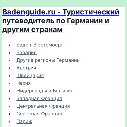
Badenguide.ru - Туристический
Перейти
к
путеводитель по Германии и
содержимому
другим странам
Баден-Вюртемберг
Бавария
Другие регионы Германии
Австрия
Швейцария
Чехия
Нидерланды и Бельгия
Западная Франция
Центральная Франция
Северная Франция
Париж