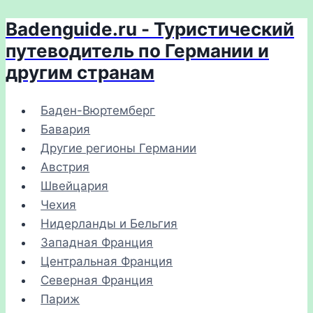
Badenguide.ru - Туристический
Перейти
к
путеводитель по Германии и
содержимому
другим странам
Баден-Вюртемберг
Бавария
Другие регионы Германии
Австрия
Швейцария
Чехия
Нидерланды и Бельгия
Западная Франция
Центральная Франция
Северная Франция
Париж