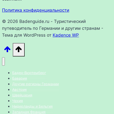
Политика конфиденциальности
© 2026 Badenguide.ru - Туристический
путеводитель по Германии и другим странам -
Тема для WordPress от
Kadence WP
Баден-Вюртемберг
Бавария
Другие регионы Германии
Австрия
Швейцария
Чехия
Нидерланды и Бельгия
Западная Франция