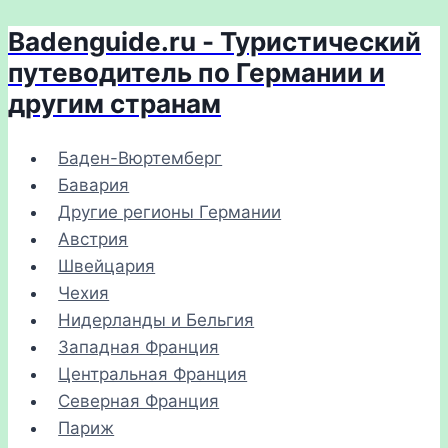
Badenguide.ru - Туристический
Перейти
к
путеводитель по Германии и
содержимому
другим странам
Баден-Вюртемберг
Бавария
Другие регионы Германии
Австрия
Швейцария
Чехия
Нидерланды и Бельгия
Западная Франция
Центральная Франция
Северная Франция
Париж