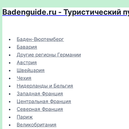
Badenguide.ru - Туристический 
Перейти
к
содержимому
Баден-Вюртемберг
Бавария
Другие регионы Германии
Австрия
Швейцария
Чехия
Нидерланды и Бельгия
Западная Франция
Центральная Франция
Северная Франция
Париж
Великобритания