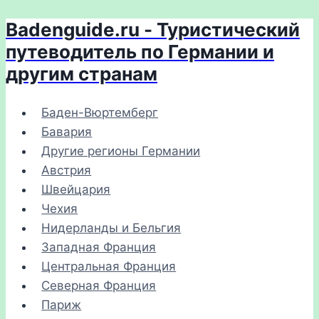
Badenguide.ru - Туристический
Перейти
к
путеводитель по Германии и
содержимому
другим странам
Баден-Вюртемберг
Бавария
Другие регионы Германии
Австрия
Швейцария
Чехия
Нидерланды и Бельгия
Западная Франция
Центральная Франция
Северная Франция
Париж