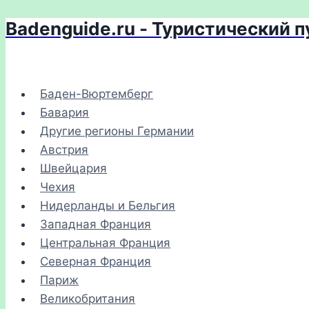
Badenguide.ru - Туристический 
Перейти
к
содержимому
Баден-Вюртемберг
Бавария
Другие регионы Германии
Австрия
Швейцария
Чехия
Нидерланды и Бельгия
Западная Франция
Центральная Франция
Северная Франция
Париж
Великобритания