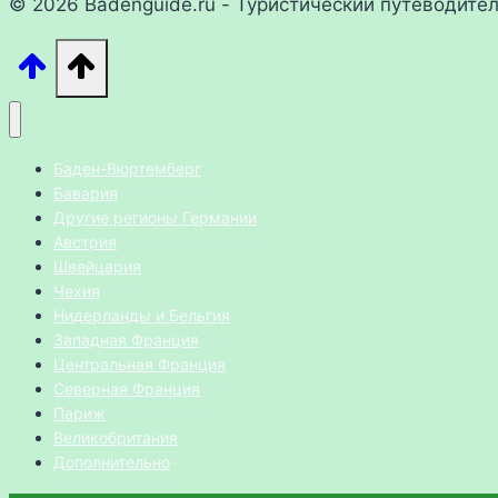
© 2026 Badenguide.ru - Туристический путеводите
Баден-Вюртемберг
Бавария
Другие регионы Германии
Австрия
Швейцария
Чехия
Нидерланды и Бельгия
Западная Франция
Центральная Франция
Северная Франция
Париж
Великобритания
Дополнительно