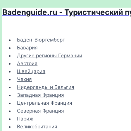
Badenguide.ru - Туристический 
Перейти
к
содержимому
Баден-Вюртемберг
Бавария
Другие регионы Германии
Австрия
Швейцария
Чехия
Нидерланды и Бельгия
Западная Франция
Центральная Франция
Северная Франция
Париж
Великобритания