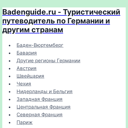
Badenguide.ru - Туристический
Перейти
к
путеводитель по Германии и
содержимому
другим странам
Баден-Вюртемберг
Бавария
Другие регионы Германии
Австрия
Швейцария
Чехия
Нидерланды и Бельгия
Западная Франция
Центральная Франция
Северная Франция
Париж