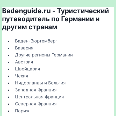
Badenguide.ru - Туристический
Перейти
к
путеводитель по Германии и
содержимому
другим странам
Баден-Вюртемберг
Бавария
Другие регионы Германии
Австрия
Швейцария
Чехия
Нидерланды и Бельгия
Западная Франция
Центральная Франция
Северная Франция
Париж