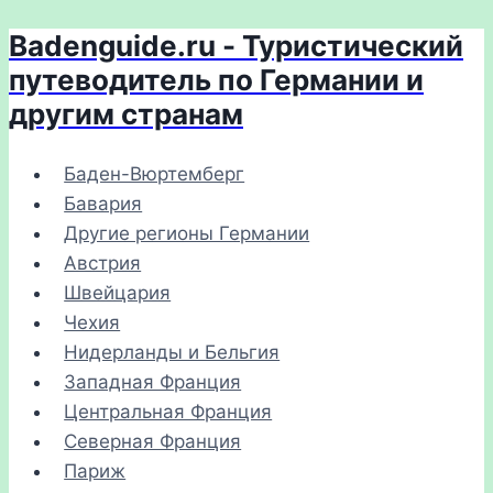
Badenguide.ru - Туристический
Перейти
к
путеводитель по Германии и
содержимому
другим странам
Баден-Вюртемберг
Бавария
Другие регионы Германии
Австрия
Швейцария
Чехия
Нидерланды и Бельгия
Западная Франция
Центральная Франция
Северная Франция
Париж