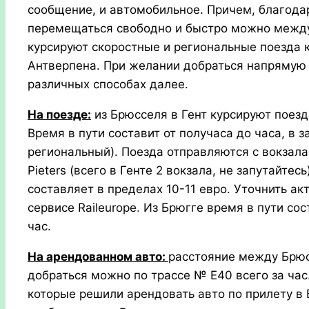
сообщение, и автомобильное. Причем, благодар
перемещаться свободно и быстро можно между
курсируют скоростные и региональные поезда к
Антверпена. При желании добраться напрямую 
различных способах далее.
На поезде:
из Брюсселя в Гент курсируют поезда
Время в пути составит от получаса до часа, в 
региональный). Поезда отправляются с вокзала 
Pieters (всего в Генте 2 вокзала, не запутайтес
составляет в пределах 10-11 евро. Уточнить а
сервисе
Raileurope
.
Из Брюгге время в пути сос
час.
На арендованном авто:
расстояние между Брюс
добраться можно по трассе № Е40 всего за час
которые решили арендовать авто по прилету в 