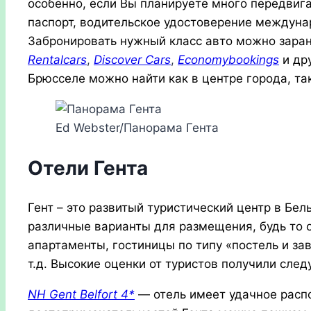
особенно, если Вы планируете много передвиг
паспорт, водительское удостоверение междунар
Забронировать нужный класс авто можно зара
Rentalcars
,
Discover Cars
,
Economybookings
и др
Брюсселе можно найти как в центре города, так
Ed Webster/Панорама Гента
Отели Гента
Гент – это развитый туристический центр в Бел
различные варианты для размещения, будь то о
апартаменты, гостиницы по типу «постель и зав
т.д. Высокие оценки от туристов получили сле
NH Gent Belfort 4*
— отель имеет удачное расп