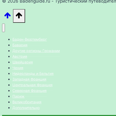
© 2026 Badenguide.ru - Туристический путеводите
Баден-Вюртемберг
Бавария
Другие регионы Германии
Австрия
Швейцария
Чехия
Нидерланды и Бельгия
Западная Франция
Центральная Франция
Северная Франция
Париж
Великобритания
Дополнительно