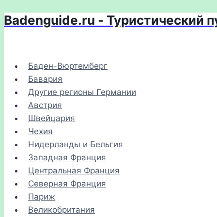
Badenguide.ru - Туристический 
Перейти
к
содержимому
Баден-Вюртемберг
Бавария
Другие регионы Германии
Австрия
Швейцария
Чехия
Нидерланды и Бельгия
Западная Франция
Центральная Франция
Северная Франция
Париж
Великобритания