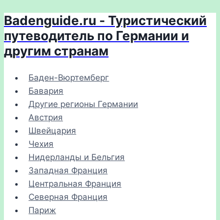
Badenguide.ru - Туристический
Перейти
к
путеводитель по Германии и
содержимому
другим странам
Баден-Вюртемберг
Бавария
Другие регионы Германии
Австрия
Швейцария
Чехия
Нидерланды и Бельгия
Западная Франция
Центральная Франция
Северная Франция
Париж