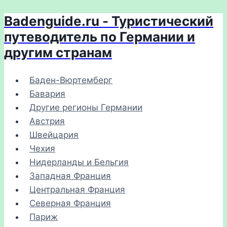
Badenguide.ru - Туристический
Перейти
к
путеводитель по Германии и
содержимому
другим странам
Баден-Вюртемберг
Бавария
Другие регионы Германии
Австрия
Швейцария
Чехия
Нидерланды и Бельгия
Западная Франция
Центральная Франция
Северная Франция
Париж