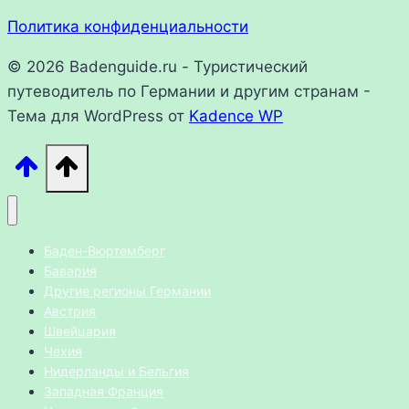
Политика конфиденциальности
© 2026 Badenguide.ru - Туристический
путеводитель по Германии и другим странам -
Тема для WordPress от
Kadence WP
Баден-Вюртемберг
Бавария
Другие регионы Германии
Австрия
Швейцария
Чехия
Нидерланды и Бельгия
Западная Франция