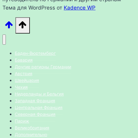
Тема для WordPress от
Kadence WP
Баден-Вюртемберг
Бавария
Другие регионы Германии
Австрия
Швейцария
Чехия
Нидерланды и Бельгия
Западная Франция
Центральная Франция
Северная Франция
Париж
Великобритания
Дополнительно