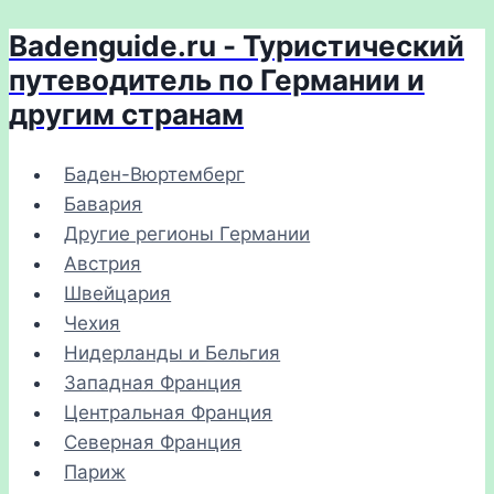
Badenguide.ru - Туристический
Перейти
к
путеводитель по Германии и
содержимому
другим странам
Баден-Вюртемберг
Бавария
Другие регионы Германии
Австрия
Швейцария
Чехия
Нидерланды и Бельгия
Западная Франция
Центральная Франция
Северная Франция
Париж