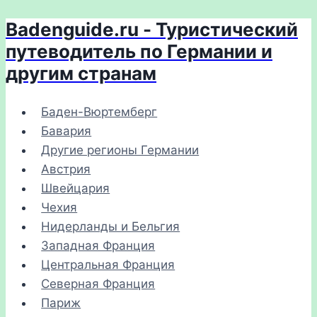
Badenguide.ru - Туристический
Перейти
к
путеводитель по Германии и
содержимому
другим странам
Баден-Вюртемберг
Бавария
Другие регионы Германии
Австрия
Швейцария
Чехия
Нидерланды и Бельгия
Западная Франция
Центральная Франция
Северная Франция
Париж