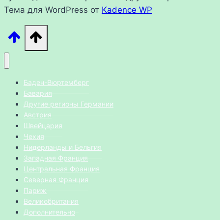
Тема для WordPress от
Kadence WP
Баден-Вюртемберг
Бавария
Другие регионы Германии
Австрия
Швейцария
Чехия
Нидерланды и Бельгия
Западная Франция
Центральная Франция
Северная Франция
Париж
Великобритания
Дополнительно