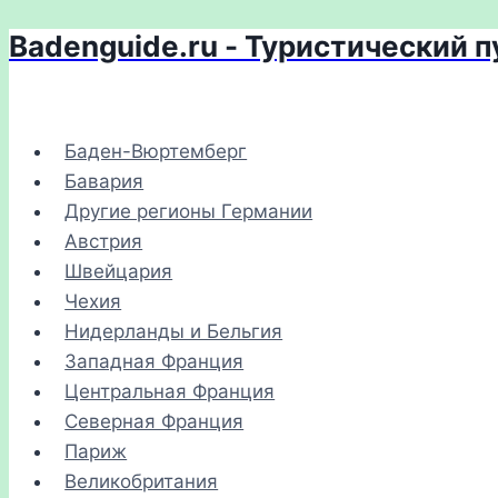
Badenguide.ru - Туристический 
Перейти
к
содержимому
Баден-Вюртемберг
Бавария
Другие регионы Германии
Австрия
Швейцария
Чехия
Нидерланды и Бельгия
Западная Франция
Центральная Франция
Северная Франция
Париж
Великобритания