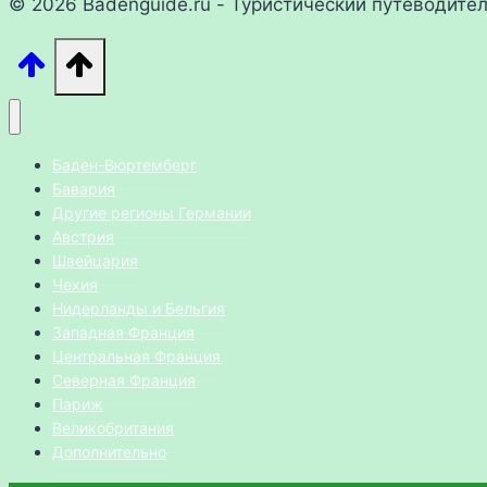
© 2026 Badenguide.ru - Туристический путеводите
Баден-Вюртемберг
Бавария
Другие регионы Германии
Австрия
Швейцария
Чехия
Нидерланды и Бельгия
Западная Франция
Центральная Франция
Северная Франция
Париж
Великобритания
Дополнительно