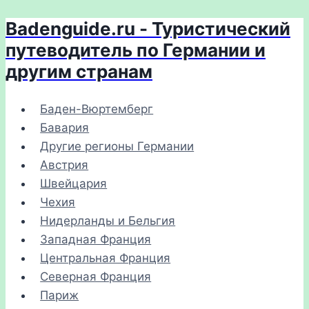
Badenguide.ru - Туристический
Перейти
к
путеводитель по Германии и
содержимому
другим странам
Баден-Вюртемберг
Бавария
Другие регионы Германии
Австрия
Швейцария
Чехия
Нидерланды и Бельгия
Западная Франция
Центральная Франция
Северная Франция
Париж